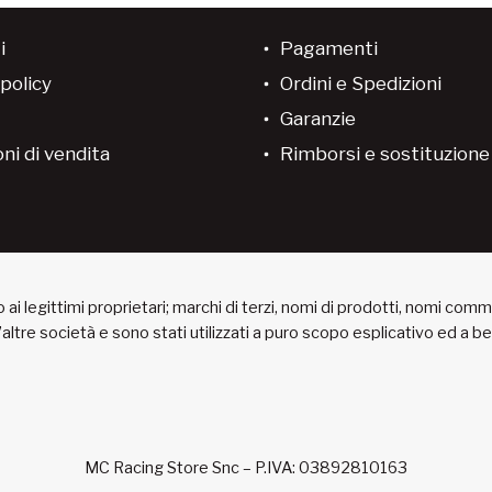
i
Pagamenti
policy
Ordini e Spedizioni
Garanzie
ni di vendita
Rimborsi e sostituzion
ai legittimi proprietari; marchi di terzi, nomi di prodotti, nomi com
 d’altre società e sono stati utilizzati a puro scopo esplicativo ed a 
MC Racing Store Snc – P.IVA: 03892810163