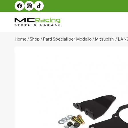
Salta
al
contenuto
Home
/
Shop
/
Parti Speciali per Modello
/
Mitsubishi
/
LAN