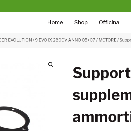
Home
Shop
Officina
CER EVOLUTION
/
9.EVO IX 280CV ANNO 05>07
/
MOTORE
/
Suppo
Support
supplem
ammort