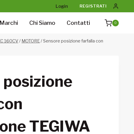
Login
REGISTRATI
Marchi
Chi Siamo
Contatti
0
TEC 160CV
/
MOTORE
/
Sensore posizione farfalla con
 posizione
 con
ione TEGIWA