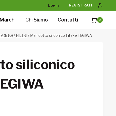
Login
REGISTRATI
Marchi
Chi Siamo
Contatti
0
V (B16)
/
FILTRI
/
Manicotto siliconico Intake TEGIWA
o siliconico
TEGIWA