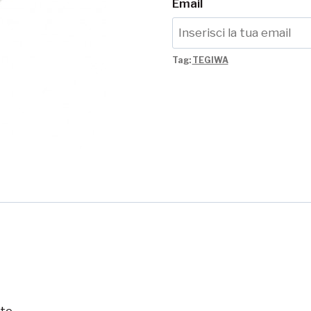
Email
Tag:
TEGIWA
te.