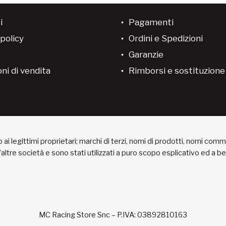
i
Pagamenti
policy
Ordini e Spedizioni
Garanzie
ni di vendita
Rimborsi e sostituzion
ai legittimi proprietari; marchi di terzi, nomi di prodotti, nomi com
 d’altre società e sono stati utilizzati a puro scopo esplicativo ed a 
MC Racing Store Snc – P.IVA: 03892810163