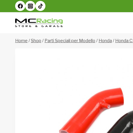
Salta
al
contenuto
Home
/
Shop
/
Parti Speciali per Modello
/
Honda
/
Honda C