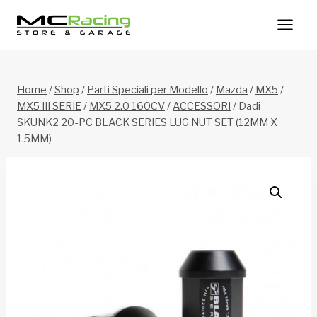
Salta
al
contenuto
Home
/
Shop
/
Parti Speciali per Modello
/
Mazda
/
MX5
/
MX5 III SERIE
/
MX5 2.0 160CV
/
ACCESSORI
/
Dadi
SKUNK2 20-PC BLACK SERIES LUG NUT SET (12MM X
1.5MM)