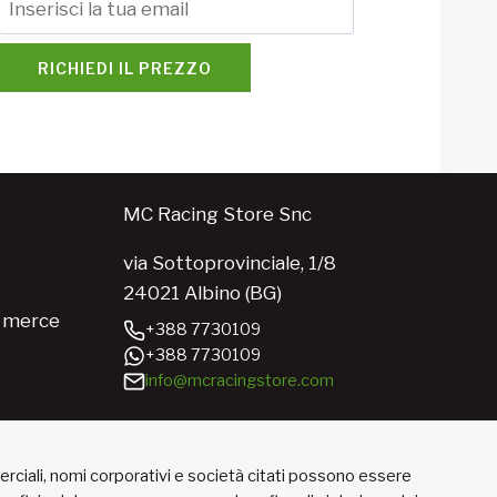
RICHIEDI IL PREZZO
MC Racing Store Snc
via Sottoprovinciale, 1/8
24021 Albino (BG)
e merce
+388 7730109
+388 7730109
info@mcracingstore.com
merciali, nomi corporativi e società citati possono essere