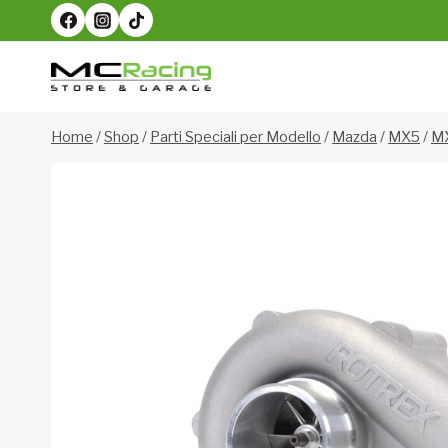
Salta
al
contenuto
Home
/
Shop
/
Parti Speciali per Modello
/
Mazda
/
MX5
/
MX