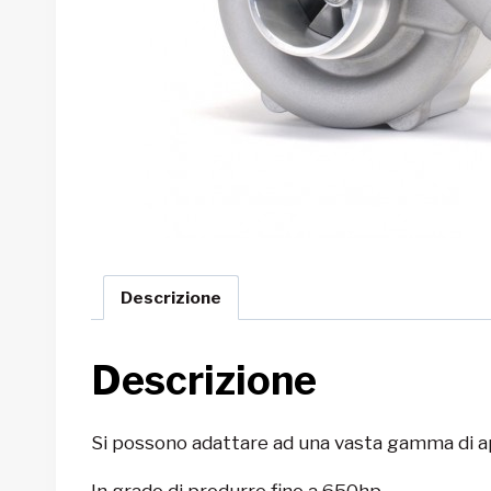
Descrizione
Descrizione
Si possono adattare ad una vasta gamma di ap
In grado di produrre fino a 650hp.