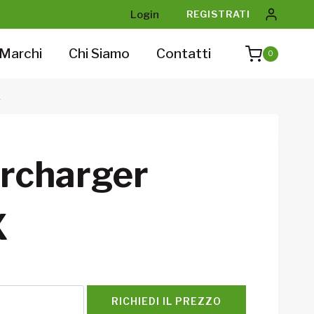
Login
REGISTRATI
Marchi
Chi Siamo
Contatti
0
X
ercharger
X
RICHIEDI IL PREZZO