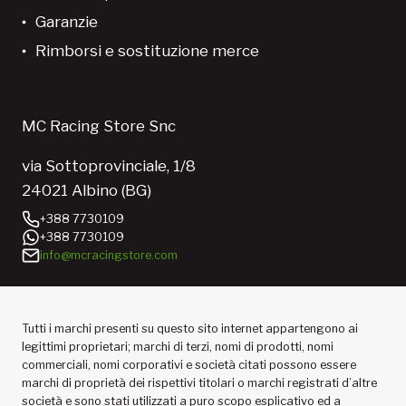
Garanzie
Rimborsi e sostituzione merce
MC Racing Store Snc
via Sottoprovinciale, 1/8
24021 Albino (BG)
+388 7730109
+388 7730109
info@mcracingstore.com
Tutti i marchi presenti su questo sito internet appartengono ai
legittimi proprietari; marchi di terzi, nomi di prodotti, nomi
commerciali, nomi corporativi e società citati possono essere
marchi di proprietà dei rispettivi titolari o marchi registrati d’altre
società e sono stati utilizzati a puro scopo esplicativo ed a