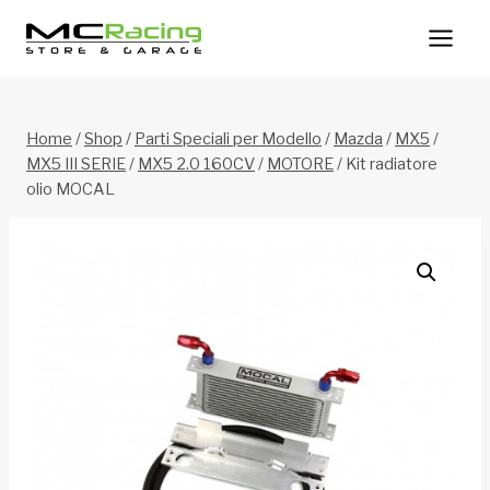
Salta
al
contenuto
Home
/
Shop
/
Parti Speciali per Modello
/
Mazda
/
MX5
/
MX5 III SERIE
/
MX5 2.0 160CV
/
MOTORE
/
Kit radiatore
olio MOCAL