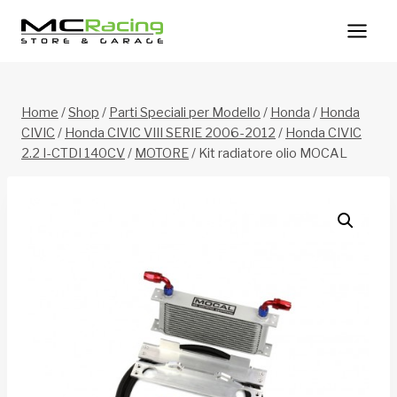
Salta
al
contenuto
Home
/
Shop
/
Parti Speciali per Modello
/
Honda
/
Honda
CIVIC
/
Honda CIVIC VIII SERIE 2006-2012
/
Honda CIVIC
2.2 I-CTDI 140CV
/
MOTORE
/
Kit radiatore olio MOCAL