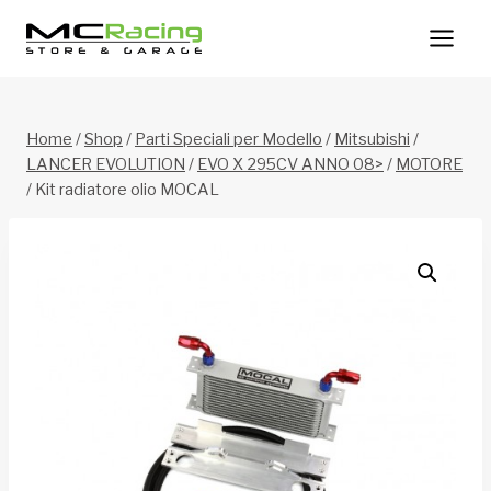
Salta
al
contenuto
Home
/
Shop
/
Parti Speciali per Modello
/
Mitsubishi
/
LANCER EVOLUTION
/
EVO X 295CV ANNO 08>
/
MOTORE
/
Kit radiatore olio MOCAL