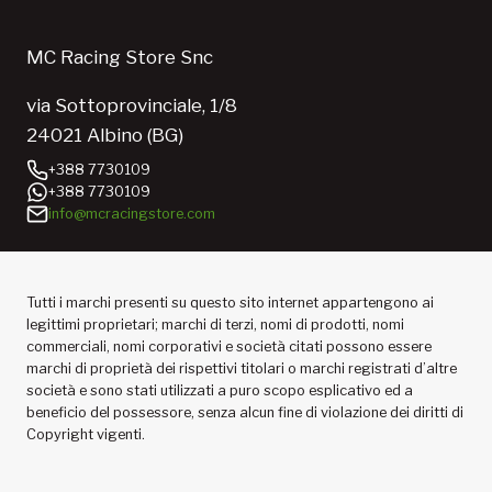
MC Racing Store Snc
via Sottoprovinciale, 1/8
24021 Albino (BG)
+388 7730109
+388 7730109
info@mcracingstore.com
Tutti i marchi presenti su questo sito internet appartengono ai
legittimi proprietari; marchi di terzi, nomi di prodotti, nomi
commerciali, nomi corporativi e società citati possono essere
marchi di proprietà dei rispettivi titolari o marchi registrati d’altre
società e sono stati utilizzati a puro scopo esplicativo ed a
beneficio del possessore, senza alcun fine di violazione dei diritti di
Copyright vigenti.