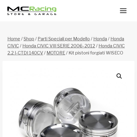
Salta
al
contenuto
Home
/
Shop
/
Parti Speciali per Modello
/
Honda
/
Honda
CIVIC
/
Honda CIVIC VIII SERIE 2006-2012
/
Honda CIVIC
2.2 I-CTDI 140CV
/
MOTORE
/
Kit pistoni forgiati WISECO