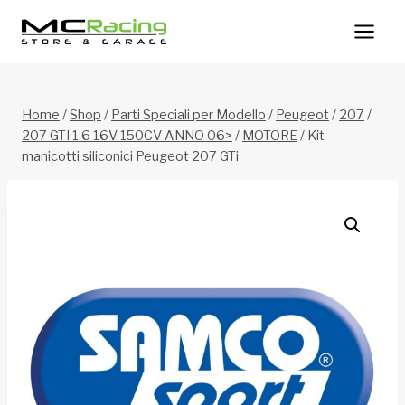
Salta
al
contenuto
Home
/
Shop
/
Parti Speciali per Modello
/
Peugeot
/
207
/
207 GTI 1.6 16V 150CV ANNO 06>
/
MOTORE
/
Kit
manicotti siliconici Peugeot 207 GTi