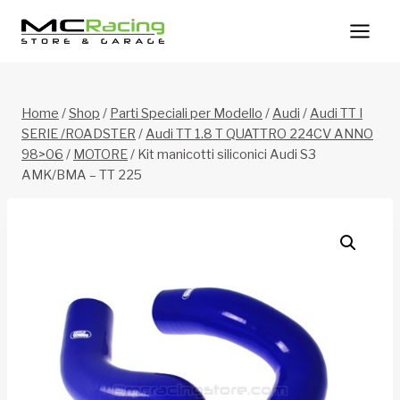
Salta
al
contenuto
Home
/
Shop
/
Parti Speciali per Modello
/
Audi
/
Audi TT I
SERIE /ROADSTER
/
Audi TT 1.8 T QUATTRO 224CV ANNO
98>06
/
MOTORE
/
Kit manicotti siliconici Audi S3
AMK/BMA – TT 225