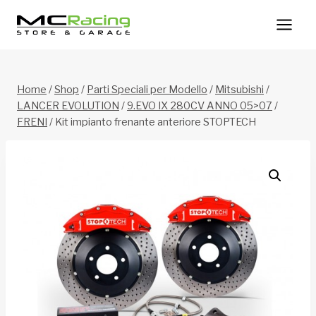
Salta
al
contenuto
Home
/
Shop
/
Parti Speciali per Modello
/
Mitsubishi
/
LANCER EVOLUTION
/
9.EVO IX 280CV ANNO 05>07
/
FRENI
/
Kit impianto frenante anteriore STOPTECH