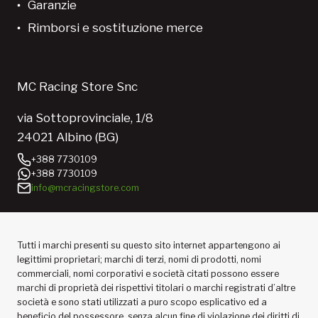
Garanzie
Rimborsi e sostituzione merce
MC Racing Store Snc
via Sottoprovinciale, 1/8
24021 Albino (BG)
+388 7730109
+388 7730109
info@mcracingstore.com
Tutti i marchi presenti su questo sito internet appartengono ai
legittimi proprietari; marchi di terzi, nomi di prodotti, nomi
commerciali, nomi corporativi e società citati possono essere
marchi di proprietà dei rispettivi titolari o marchi registrati d’altre
società e sono stati utilizzati a puro scopo esplicativo ed a
beneficio del possessore, senza alcun fine di violazione dei diritti di