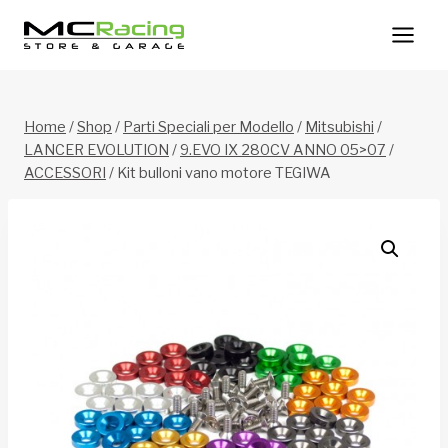
Salta
al
contenuto
Home
/
Shop
/
Parti Speciali per Modello
/
Mitsubishi
/
LANCER EVOLUTION
/
9.EVO IX 280CV ANNO 05>07
/
ACCESSORI
/
Kit bulloni vano motore TEGIWA