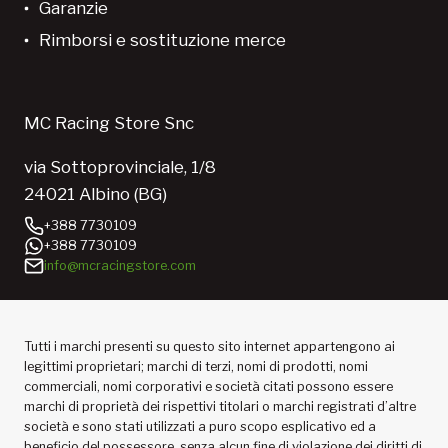
Garanzie
Rimborsi e sostituzione merce
MC Racing Store Snc
via Sottoprovinciale, 1/8
24021 Albino (BG)
+388 7730109
+388 7730109
info@mcracingstore.com
Tutti i marchi presenti su questo sito internet appartengono ai
legittimi proprietari; marchi di terzi, nomi di prodotti, nomi
commerciali, nomi corporativi e società citati possono essere
marchi di proprietà dei rispettivi titolari o marchi registrati d’altre
società e sono stati utilizzati a puro scopo esplicativo ed a
beneficio del possessore, senza alcun fine di violazione dei diritti di