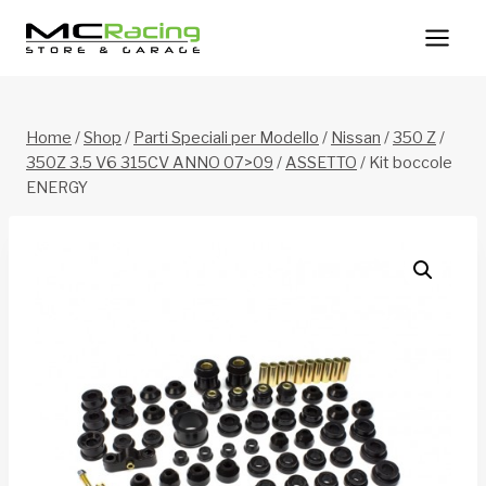
Salta
al
contenuto
Home
/
Shop
/
Parti Speciali per Modello
/
Nissan
/
350 Z
/
350Z 3.5 V6 315CV ANNO 07>09
/
ASSETTO
/
Kit boccole
ENERGY