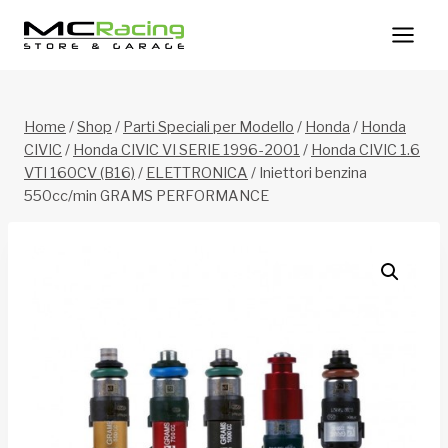
Salta
al
contenuto
Home
/
Shop
/
Parti Speciali per Modello
/
Honda
/
Honda
CIVIC
/
Honda CIVIC VI SERIE 1996-2001
/
Honda CIVIC 1.6
VTI 160CV (B16)
/
ELETTRONICA
/
Iniettori benzina
550cc/min GRAMS PERFORMANCE