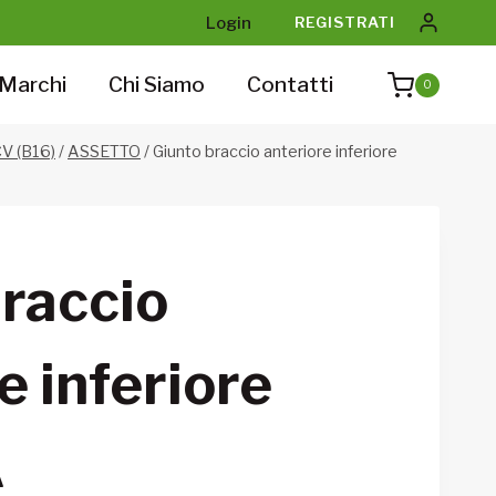
Login
REGISTRATI
Marchi
Chi Siamo
Contatti
0
V (B16)
/
ASSETTO
/
Giunto braccio anteriore inferiore
braccio
e inferiore
A