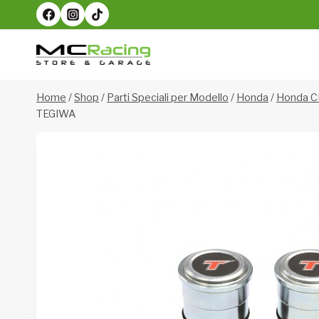
Salta
al
contenuto
Home
/
Shop
/
Parti Speciali per Modello
/
Honda
/
Honda C
TEGIWA