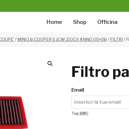
Home
Shop
Officina
 COUPE'
/
MINI 1.6 COOPER S JCW 210CV ANNO 05>06
/
FILTRI
/
F
Filtro 
Email
Tag:
BMC