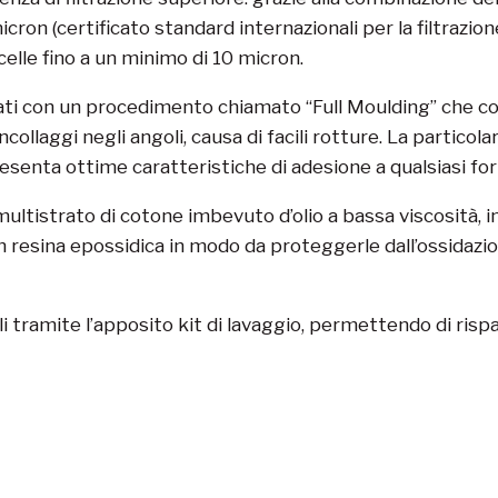
cron (certificato standard internazionali per la filtrazion
celle fino a un minimo di 10 micron.
zzati con un procedimento chiamato “Full Moulding” che con
collaggi negli angoli, causa di facili rotture. La partico
enta ottime caratteristiche di adesione a qualsiasi for
 multistrato di cotone imbevuto d’olio a bassa viscosità, i
con resina epossidica in modo da proteggerle dall’ossidazi
bili tramite l’apposito kit di lavaggio, permettendo di risp