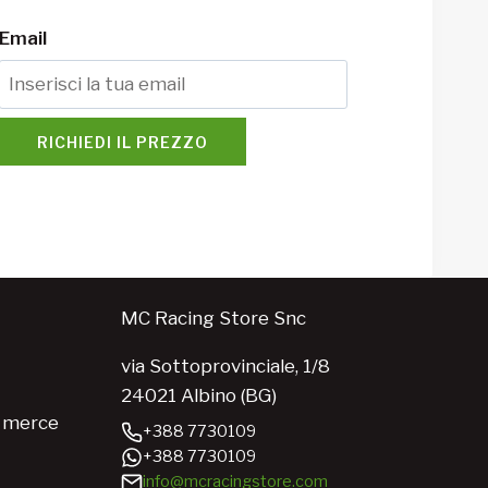
Email
RICHIEDI IL PREZZO
MC Racing Store Snc
via Sottoprovinciale, 1/8
24021 Albino (BG)
e merce
+388 7730109
+388 7730109
info@mcracingstore.com