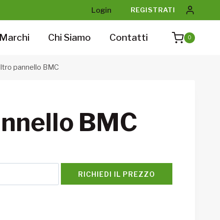
Login
REGISTRATI
Marchi
Chi Siamo
Contatti
0
iltro pannello BMC
pannello BMC
RICHIEDI IL PREZZO