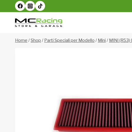
Salta
al
contenuto
Home
/
Shop
/
Parti Speciali per Modello
/
Mini
/
MINI (R53)