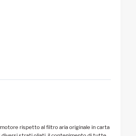
tore rispetto al filtro aria originale in carta
iversi strati oliati, il contenimento di tutte