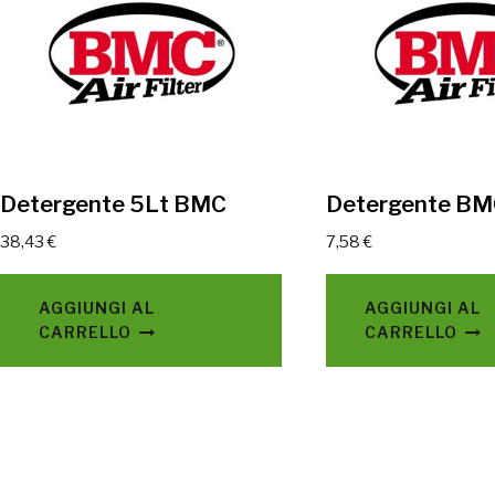
Detergente 5Lt BMC
Detergente B
38,43
€
7,58
€
AGGIUNGI AL
AGGIUNGI AL
CARRELLO
CARRELLO