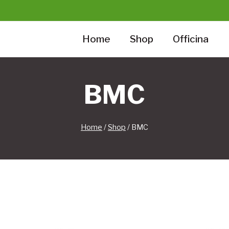
Home
Shop
Officina
BMC
Home
/
Shop
/
BMC