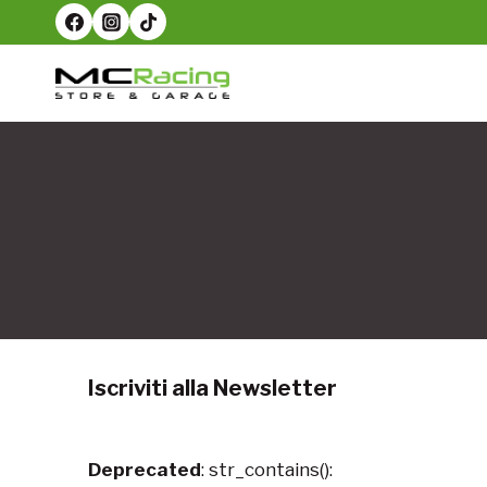
Salta
al
contenuto
Iscriviti alla Newsletter
Deprecated
: str_contains():