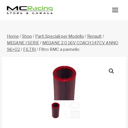
Salta
al
contenuto
Home
/
Shop
/
Parti Speciali per Modello
/
Renault
/
MEGANE I SERIE
/
MEGANE 2.0 16V COACH 147CV ANNO
96>02
/
FILTRI
/
Filtro BMC a pannello