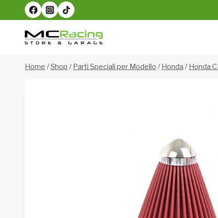
Salta
al
contenuto
Home
/
Shop
/
Parti Speciali per Modello
/
Honda
/
Honda C