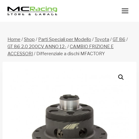
Salta
al
contenuto
Home
/
Shop
/
Parti Speciali per Modello
/
Toyota
/
GT 86
/
GT 86 2.0 200CV ANNO 12-
/
CAMBIO FRIZIONE E
ACCESSORI
/
Differenziale a dischi MFACTORY