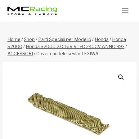
Salta
al
contenuto
Home
/
Shop
/
Parti Speciali per Modello
/
Honda
/
Honda
S2000
/
Honda S2000 2.0 16V VTEC 240CV ANNO 99>
/
ACCESSORI
/
Cover candele kevlar TEGIWA