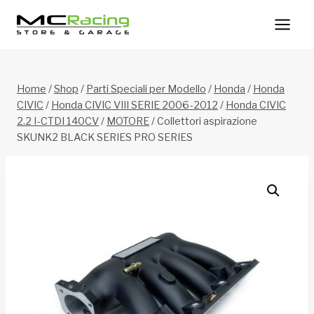
Salta
al
contenuto
Home
/
Shop
/
Parti Speciali per Modello
/
Honda
/
Honda
CIVIC
/
Honda CIVIC VIII SERIE 2006-2012
/
Honda CIVIC
2.2 I-CTDI 140CV
/
MOTORE
/
Collettori aspirazione
SKUNK2 BLACK SERIES PRO SERIES