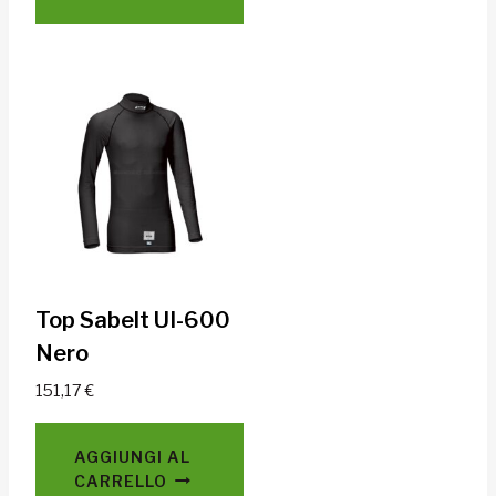
Top Sabelt UI-600
Nero
151,17
€
AGGIUNGI AL
CARRELLO