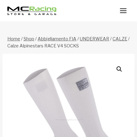
Salta
al
contenuto
Home
/
Shop
/
Abbigliamento FIA
/
UNDERWEAR
/
CALZE
/
Calze Alpinestars RACE V4 SOCKS