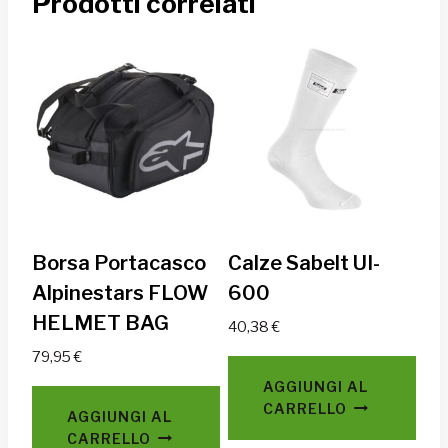
Prodotti correlati
Borsa Portacasco
Calze Sabelt UI-
Alpinestars FLOW
600
HELMET BAG
40,38
€
79,95
€
AGGIUNGI AL
CARRELLO
AGGIUNGI AL
CARRELLO