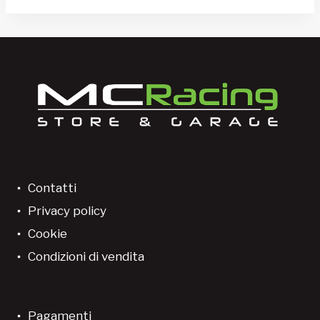
varianti.
Le
opzioni
possono
essere
scelte
nella
pagina
del
prodotto
Contatti
Privacy policy
Cookie
Condizioni di vendita
Pagamenti