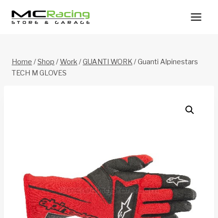
Salta
al
contenuto
Home
/
Shop
/
Work
/
GUANTI WORK
/
Guanti Alpinestars
TECH M GLOVES