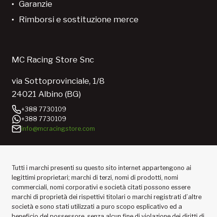
Garanzie
Rimborsi e sostituzione merce
MC Racing Store Snc
via Sottoprovinciale, 1/8
24021 Albino (BG)
+388 7730109
+388 7730109
info@mcracingstore.com
Tutti i marchi presenti su questo sito internet appartengono ai
legittimi proprietari; marchi di terzi, nomi di prodotti, nomi
commerciali, nomi corporativi e società citati possono essere
marchi di proprietà dei rispettivi titolari o marchi registrati d’altre
società e sono stati utilizzati a puro scopo esplicativo ed a
beneficio del possessore, senza alcun fine di violazione dei diritti di