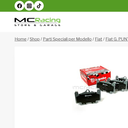
Salta
al
contenuto
Home
/
Shop
/
Parti Speciali per Modello
/
Fiat
/
Fiat G. PU