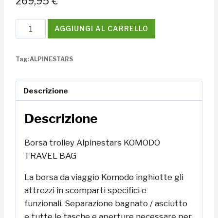
269,95
€
Borsa
AGGIUNGI AL CARRELLO
trolley
Alpinestars
Tag:
ALPINESTARS
KOMODO
TRAVEL
BAG
Descrizione
quantità
Descrizione
Borsa trolley Alpinestars KOMODO
TRAVEL BAG
La borsa da viaggio Komodo inghiotte gli
attrezzi in scomparti specifici e
funzionali.
Separazione bagnato / asciutto
e tutte le tasche e aperture necessare per