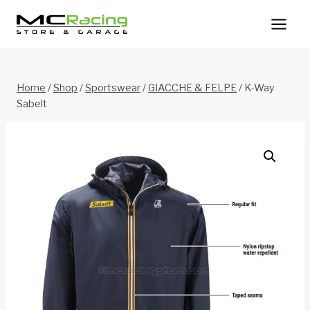
Salta
al
contenuto
Home
/
Shop
/
Sportswear
/
GIACCHE & FELPE
/
K-Way
Sabelt