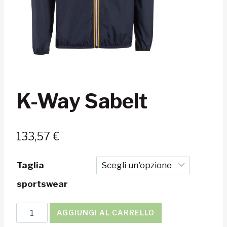
K-Way Sabelt
133,57
€
Taglia
sportswear
K-
AGGIUNGI AL CARRELLO
Way