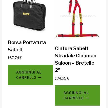
Borsa Portatuta
Cintura Sabelt
Sabelt
Stradale Clubman
167,74
€
Saloon – Bretelle
2″
AGGIUNGI AL
CARRELLO
104,55
€
AGGIUNGI AL
CARRELLO