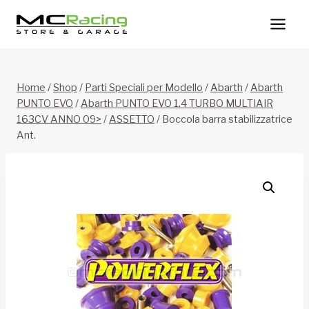
Salta
al
contenuto
Home
/
Shop
/
Parti Speciali per Modello
/
Abarth
/
Abarth
PUNTO EVO
/
Abarth PUNTO EVO 1.4 TURBO MULTIAIR
163CV ANNO 09>
/
ASSETTO
/
Boccola barra stabilizzatrice
Ant.