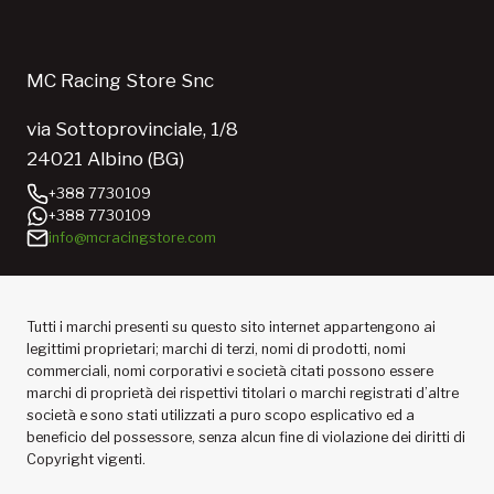
MC Racing Store Snc
via Sottoprovinciale, 1/8
24021 Albino (BG)
+388 7730109
+388 7730109
info@mcracingstore.com
Tutti i marchi presenti su questo sito internet appartengono ai
legittimi proprietari; marchi di terzi, nomi di prodotti, nomi
commerciali, nomi corporativi e società citati possono essere
marchi di proprietà dei rispettivi titolari o marchi registrati d’altre
società e sono stati utilizzati a puro scopo esplicativo ed a
beneficio del possessore, senza alcun fine di violazione dei diritti di
Copyright vigenti.