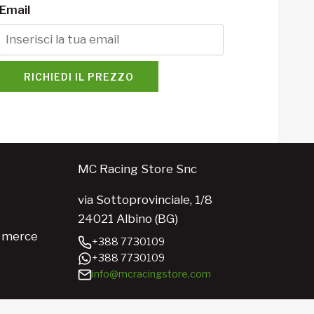
Email
RICHIEDI IL PREZZO
MC Racing Store Snc
via Sottoprovinciale, 1/8
24021 Albino (BG)
e merce
+388 7730109
+388 7730109
info@mcracingstore.com