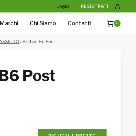
Login
REGISTRATI
Marchi
Chi Siamo
Contatti
0
ASSETTO
/
Bilstein B6 Post
 B6 Post
RICHIEDI IL PREZZO