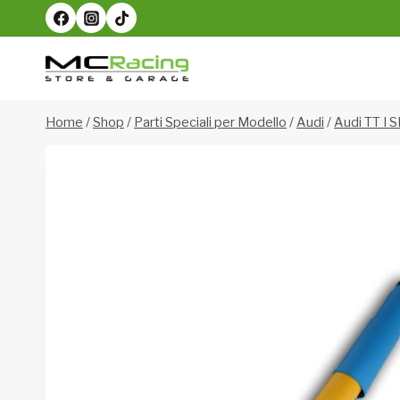
Salta
al
contenuto
Home
/
Shop
/
Parti Speciali per Modello
/
Audi
/
Audi TT I