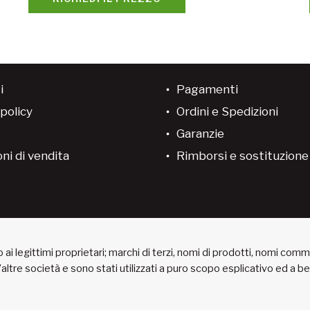
i
Pagamenti
policy
Ordini e Spedizioni
Garanzie
ni di vendita
Rimborsi e sostituzion
ai legittimi proprietari; marchi di terzi, nomi di prodotti, nomi com
 d’altre società e sono stati utilizzati a puro scopo esplicativo ed a 