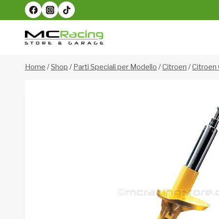
Salta
al
contenuto
Home
/
Shop
/
Parti Speciali per Modello
/
Citroen
/
Citroen