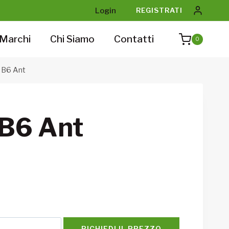
Login
REGISTRATI
Marchi
Chi Siamo
Contatti
0
n B6 Ant
 B6 Ant
RICHIEDI IL PREZZO