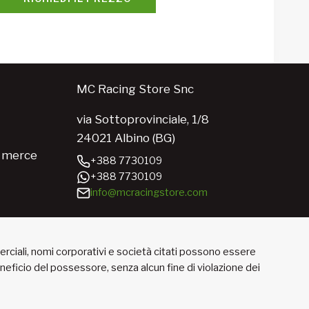
MC Racing Store Snc
via Sottoprovinciale, 1/8
24021 Albino (BG)
e merce
+388 7730109
+388 7730109
info@mcracingstore.com
merciali, nomi corporativi e società citati possono essere
beneficio del possessore, senza alcun fine di violazione dei