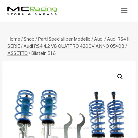
Salta
al
contenuto
Home
/
Shop
/
Parti Speciali per Modello
/
Audi
/
Audi RS4 II
SERIE
/
Audi RS4 4.2 V8 QUATTRO 420CV ANNO 05>08
/
ASSETTO
/
Bilstein B16