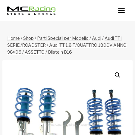
Salta
al
contenuto
Home
/
Shop
/
Parti Speciali per Modello
/
Audi
/
Audi TT I
SERIE /ROADSTER
/
Audi TT 1.8 T/QUATTRO 180CV ANNO
98>06
/
ASSETTO
/
Bilstein B16