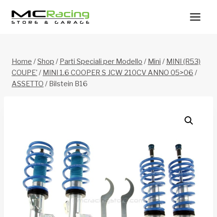
Salta
al
contenuto
Home
/
Shop
/
Parti Speciali per Modello
/
Mini
/
MINI (R53)
COUPE'
/
MINI 1.6 COOPER S JCW 210CV ANNO 05>06
/
ASSETTO
/
Bilstein B16