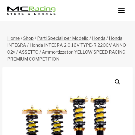
Salta
al
contenuto
Home
/
Shop
/
Parti Speciali per Modello
/
Honda
/
Honda
INTEGRA
/
Honda INTEGRA 2.0 16V TYPE-R 220CV ANNO
02>
/
ASSETTO
/
Ammortizzatori YELLOW SPEED RACING
PREMIUM COMPETITION