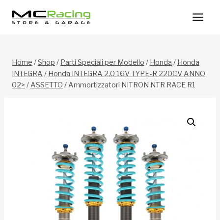
Salta
al
contenuto
Home
/
Shop
/
Parti Speciali per Modello
/
Honda
/
Honda
INTEGRA
/
Honda INTEGRA 2.0 16V TYPE-R 220CV ANNO
02>
/
ASSETTO
/
Ammortizzatori NITRON NTR RACE R1