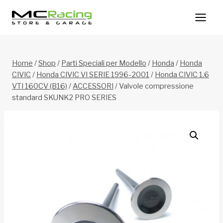
Salta
al
contenuto
Home
/
Shop
/
Parti Speciali per Modello
/
Honda
/
Honda
CIVIC
/
Honda CIVIC VI SERIE 1996-2001
/
Honda CIVIC 1.6
VTI 160CV (B16)
/
ACCESSORI
/
Valvole compressione
standard SKUNK2 PRO SERIES