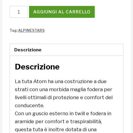
Tuta
AGGIUNGI AL CARRELLO
Alpinestars
ATOM
Tag:
ALPINESTARS
SUIT
GRAPHIC
4
Descrizione
quantità
Descrizione
La tuta Atom ha una costruzione a due
strati con una morbida maglia
fodera per
livelli ottimali di protezione e comfort del
conducente.
Con un guscio esterno in twill e fodera in
aramide per comfort e traspirabilità,
questa tuta è inoltre dotata di una