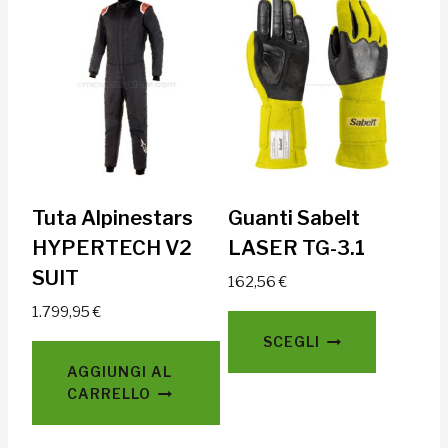
Tuta Alpinestars
Guanti Sabelt
HYPERTECH V2
LASER TG-3.1
SUIT
162,56
€
1.799,95
€
Questo
SCEGLI
prodott
AGGIUNGI AL
ha
CARRELLO
più
varianti.