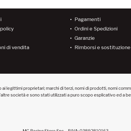
i
Pagamenti
policy
Ordini e Spedizioni
Garanzie
ni di vendita
Rimborsi e sostituzion
ai legittimi proprietari; marchi di terzi, nomi di prodotti, nomi com
 d’altre società e sono stati utilizzati a puro scopo esplicativo ed a 
MC Racing Store Snc – P.IVA: 03892810163