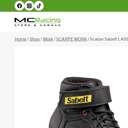
Salta
al
contenuto
Home
/
Shop
/
Work
/
SCARPE WORK
/
Scarpe Sabelt LAS