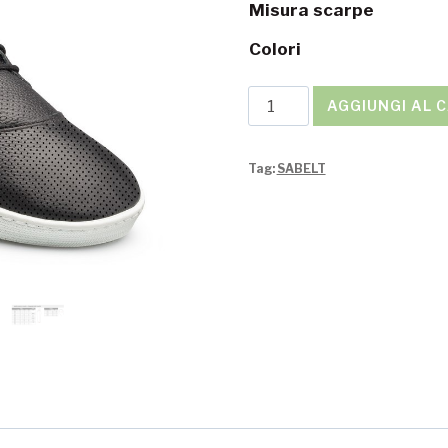
Misura scarpe
Colori
Scarpe
AGGIUNGI AL 
Sabelt
LASER
Tag:
SABELT
TB-
3
quantità