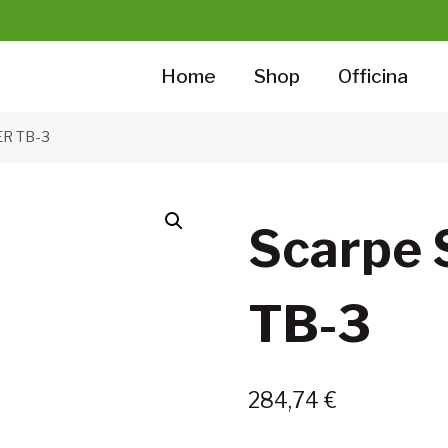
Home
Shop
Officina
ER TB-3
Scarpe 
TB-3
284,74
€