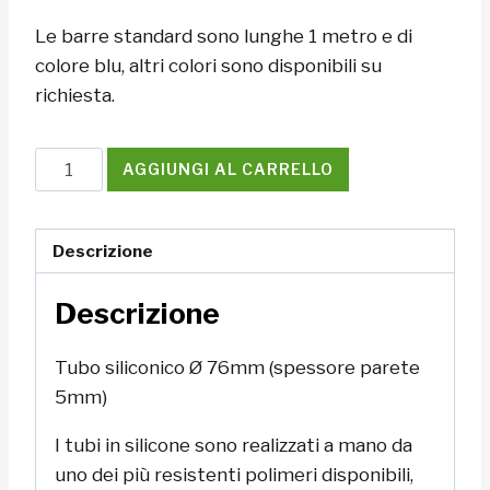
Le barre standard sono lunghe 1 metro e di
colore blu, altri colori sono disponibili su
richiesta.
Tubo
AGGIUNGI AL CARRELLO
siliconico
Ø
76mm
Descrizione
(spessore
Descrizione
parete
5mm)
quantità
Tubo siliconico Ø 76mm (spessore parete
5mm)
I tubi in silicone sono realizzati a mano da
uno dei più resistenti polimeri disponibili,