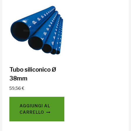
Tubo siliconico Ø
38mm
59,56
€
AGGIUNGI AL
CARRELLO