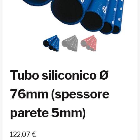
Tubo siliconico Ø
76mm (spessore
parete 5mm)
122,07
€