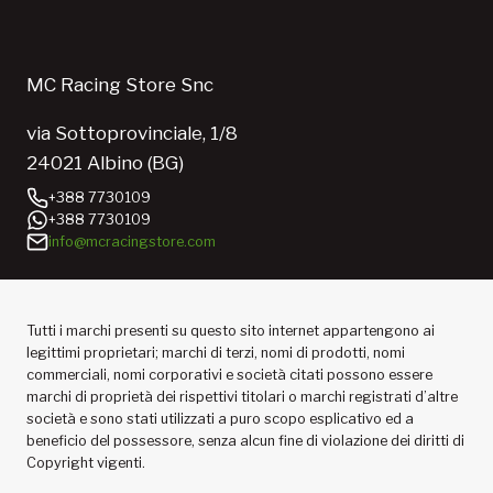
MC Racing Store Snc
via Sottoprovinciale, 1/8
24021 Albino (BG)
+388 7730109
+388 7730109
info@mcracingstore.com
Tutti i marchi presenti su questo sito internet appartengono ai
legittimi proprietari; marchi di terzi, nomi di prodotti, nomi
commerciali, nomi corporativi e società citati possono essere
marchi di proprietà dei rispettivi titolari o marchi registrati d’altre
società e sono stati utilizzati a puro scopo esplicativo ed a
beneficio del possessore, senza alcun fine di violazione dei diritti di
Copyright vigenti.