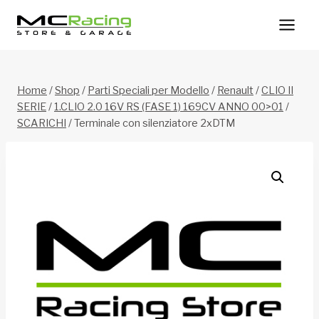
Salta
al
contenuto
Home
/
Shop
/
Parti Speciali per Modello
/
Renault
/
CLIO II
SERIE
/
1.CLIO 2.0 16V RS (FASE 1) 169CV ANNO 00>01
/
SCARICHI
/
Terminale con silenziatore 2xDTM