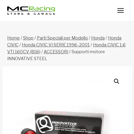
Salta
al
contenuto
Home
/
Shop
/
Parti Speciali per Modello
/
Honda
/
Honda
CIVIC
/
Honda CIVIC VI SERIE 1996-2001
/
Honda CIVIC 1.6
VTI 160CV (B16)
/
ACCESSORI
/
Supporti motore
INNOVATIVE STEEL