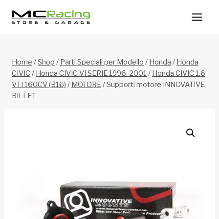
Salta
al
contenuto
Home
/
Shop
/
Parti Speciali per Modello
/
Honda
/
Honda
CIVIC
/
Honda CIVIC VI SERIE 1996-2001
/
Honda CIVIC 1.6
VTI 160CV (B16)
/
MOTORE
/
Supporti motore INNOVATIVE
BILLET