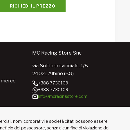
RICHIEDI IL PREZZO
MC Racing Store Snc
via Sottoprovinciale, 1/8
24021 Albino (BG)
e merce
+388 7730109
+388 7730109
info@mcracingstore.com
merciali, nomi corporativi e società citati possono essere
beneficio del possessore, senza alcun fine di violazione dei