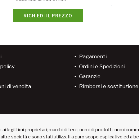
RICHIEDI IL PREZZO
i
Pagamenti
policy
Ordini e Spedizioni
Garanzie
ni di vendita
Rimborsi e sostituzion
ai legittimi proprietari; marchi di terzi, nomi di prodotti, nomi com
 d’altre società e sono stati utilizzati a puro scopo esplicativo ed a 