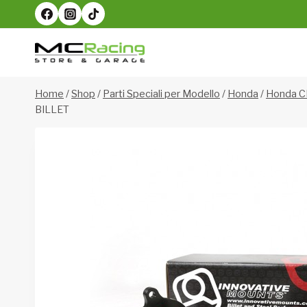
Salta
al
contenuto
Home
/
Shop
/
Parti Speciali per Modello
/
Honda
/
Honda C
BILLET