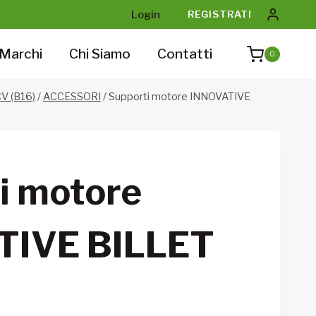
Login
REGISTRATI
Marchi
Chi Siamo
Contatti
0
V (B16)
/
ACCESSORI
/
Supporti motore INNOVATIVE
i motore
TIVE BILLET