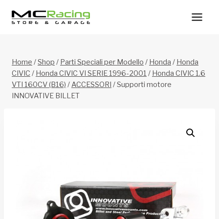
Salta
al
contenuto
Home
/
Shop
/
Parti Speciali per Modello
/
Honda
/
Honda
CIVIC
/
Honda CIVIC VI SERIE 1996-2001
/
Honda CIVIC 1.6
VTI 160CV (B16)
/
ACCESSORI
/
Supporti motore
INNOVATIVE BILLET