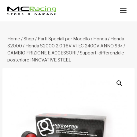
Salta
al
contenuto
Home
/
Shop
/
Parti Speciali per Modello
/
Honda
/
Honda
S2000
/
Honda S2000 2.0 16V VTEC 240CV ANNO 99>
/
CAMBIO FRIZIONE E ACCESSORI
/
Supporti differenziale
posteriore INNOVATIVE STEEL