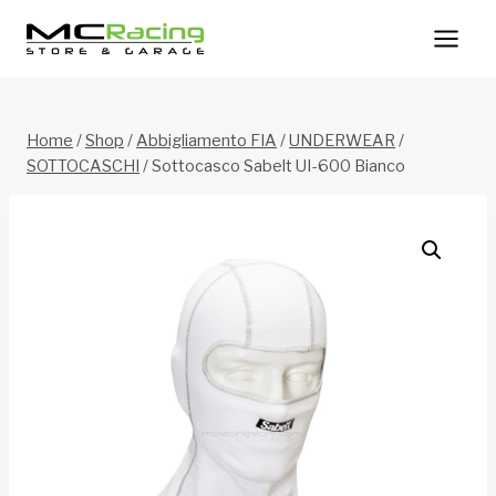
Salta
al
contenuto
Home
/
Shop
/
Abbigliamento FIA
/
UNDERWEAR
/
SOTTOCASCHI
/
Sottocasco Sabelt UI-600 Bianco