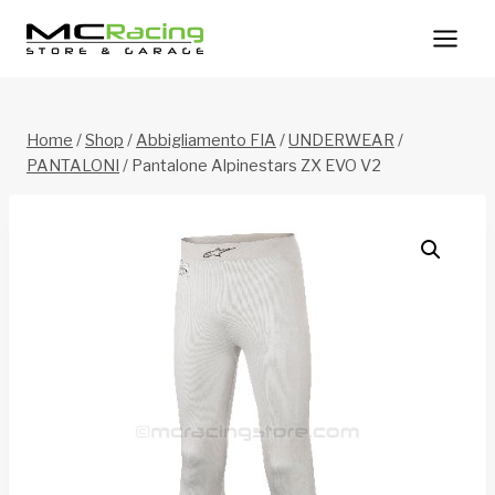
Salta
al
contenuto
Home
/
Shop
/
Abbigliamento FIA
/
UNDERWEAR
/
PANTALONI
/
Pantalone Alpinestars ZX EVO V2