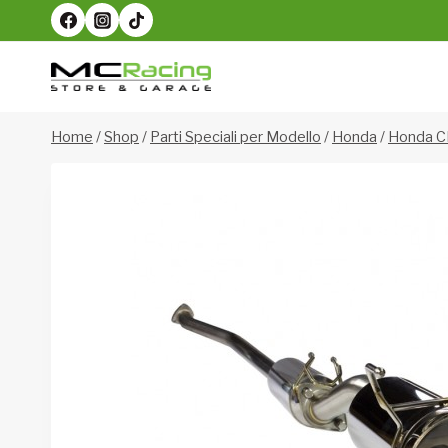
Salta
al
contenuto
Home
/
Shop
/
Parti Speciali per Modello
/
Honda
/
Honda C